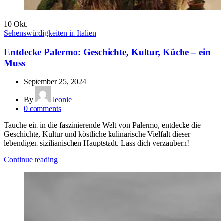
10
Okt.
Sehenswürdigkeiten in Italien
Entdecke Palermo: Geschichte, Kultur, Küche – ein
Muss
September 25, 2024
By
leonie
0
comments
Tauche ein in die faszinierende Welt von Palermo, entdecke die
Geschichte, Kultur und köstliche kulinarische Vielfalt dieser
lebendigen sizilianischen Hauptstadt. Lass dich verzaubern!
Continue reading