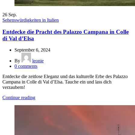
26
Sep.
Sehenswürdigkeiten in Italien
Entdecke die Pracht des Palazzo Campana in Colle
di Val d’Elsa
September 6, 2024
By
leonie
0
comments
Entdecke die zeitlose Eleganz und das kulturelle Erbe des Palazzo
Campana in Colle di Val d’Elsa. Tauche ein und lass dich
verzaubern!
Continue reading