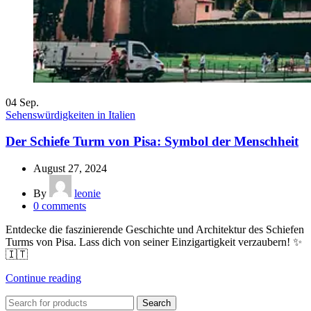
04
Sep.
Sehenswürdigkeiten in Italien
Der Schiefe Turm von Pisa: Symbol der Menschheit
August 27, 2024
By
leonie
0
comments
Entdecke die faszinierende Geschichte und Architektur des Schiefen
Turms von Pisa. Lass dich von seiner Einzigartigkeit verzaubern! ✨
🇮🇹
Continue reading
Search