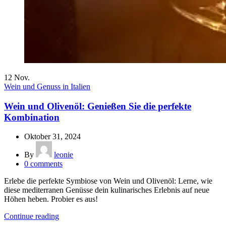
12
Nov.
Wein und Genuss in Italien
Wein und Olivenöl: Genießen Sie die perfekte
Kombination
Oktober 31, 2024
By
leonie
0
comments
Erlebe die perfekte Symbiose von Wein und Olivenöl: Lerne, wie
diese mediterranen Genüsse dein kulinarisches Erlebnis auf neue
Höhen heben. Probier es aus!
Continue reading