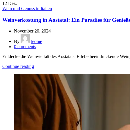
12
Dez.
Wein und Genuss in Italien
Weinverkostung in Aostatal: Ein Paradies für Genieß
November 20, 2024
By
leonie
0
comments
Entdecke die Weinvielfalt des Aostatals: Erlebe beeindruckende Weing
Continue reading