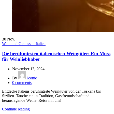
30
Nov.
Wein und Genuss in Italien
Die berühmtesten italienischen Weingüter: Ein Muss
für Weinliebhaber
November 13, 2024
By
leonie
0
comments
Entdecke Italiens berühmteste Weingüter von der Toskana bis
Sizilien. Tauche ein in Tradition, Gastfreundschaft und
herausragende Weine. Reise mit uns!
Continue reading