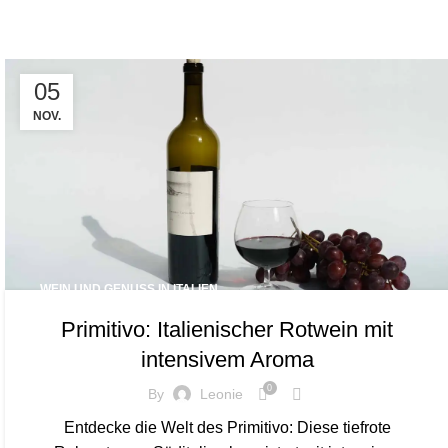
Tag Archives: Fruchtkonzentration
05
NOV.
WEIN UND GENUSS IN ITALIEN
Primitivo: Italienischer Rotwein mit
intensivem Aroma
0
By
Leonie
Entdecke die Welt des Primitivo: Diese tiefrote