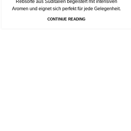
Rebsorte aus Süditalien begeistert mit intensiven
Aromen und eignet sich perfekt für jede Gelegenheit.
CONTINUE READING
Start typing to see products you are looking for.