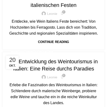
italienischen Festen
0
Leonie
Entdecke, wie Wein Italiens Feste bereichert: Von
Hochzeiten bis Ferragosto. Lass dich von Tradition,
Geschichte und regionalen Spezialitäten inspirieren.
CONTINUE READING
WEIN UND GENUSS IN ITALIEN
20
Die Entwicklung des Weintourismus in
OKT.
Italien: Eine Reise durchs Paradies
0
Leonie
Erlebe die Faszination des Weintourismus in Italien:
Schlendere durch malerische Weinberge, probiere
edle Weine und tauche ein in die reiche Weinkultur
des Landes.