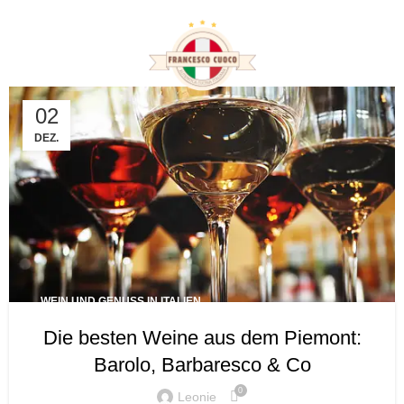
Tag Archives:
Gastronomie
02
DEZ.
WEIN UND GENUSS IN ITALIEN
Die besten Weine aus dem Piemont:
Barolo, Barbaresco & Co
0
Leonie