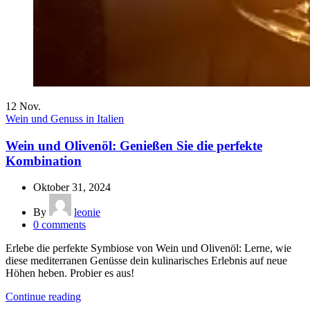
12
Nov.
Wein und Genuss in Italien
Wein und Olivenöl: Genießen Sie die perfekte
Kombination
Oktober 31, 2024
By
leonie
0
comments
Erlebe die perfekte Symbiose von Wein und Olivenöl: Lerne, wie
diese mediterranen Genüsse dein kulinarisches Erlebnis auf neue
Höhen heben. Probier es aus!
Continue reading