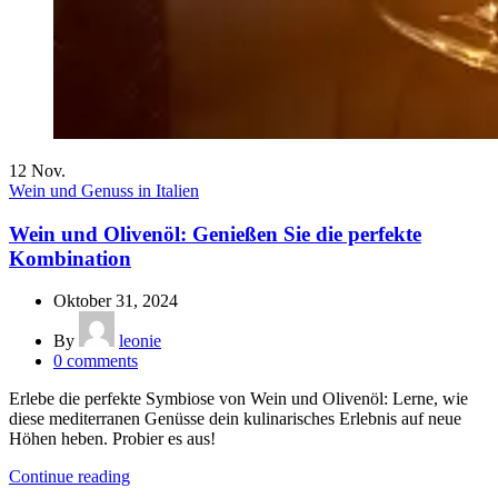
12
Nov.
Wein und Genuss in Italien
Wein und Olivenöl: Genießen Sie die perfekte
Kombination
Oktober 31, 2024
By
leonie
0
comments
Erlebe die perfekte Symbiose von Wein und Olivenöl: Lerne, wie
diese mediterranen Genüsse dein kulinarisches Erlebnis auf neue
Höhen heben. Probier es aus!
Continue reading