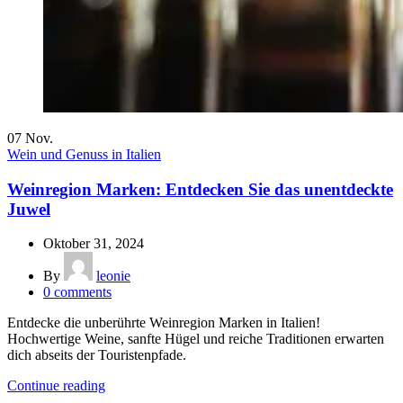
07
Nov.
Wein und Genuss in Italien
Weinregion Marken: Entdecken Sie das unentdeckte
Juwel
Oktober 31, 2024
By
leonie
0
comments
Entdecke die unberührte Weinregion Marken in Italien!
Hochwertige Weine, sanfte Hügel und reiche Traditionen erwarten
dich abseits der Touristenpfade.
Continue reading