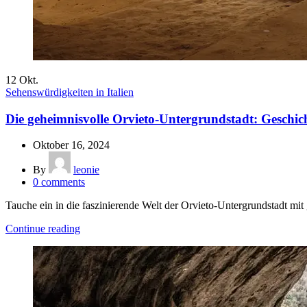
12
Okt.
Sehenswürdigkeiten in Italien
Die geheimnisvolle Orvieto-Untergrundstadt: Geschi
Oktober 16, 2024
By
leonie
0
comments
Tauche ein in die faszinierende Welt der Orvieto-Untergrundstadt mi
Continue reading