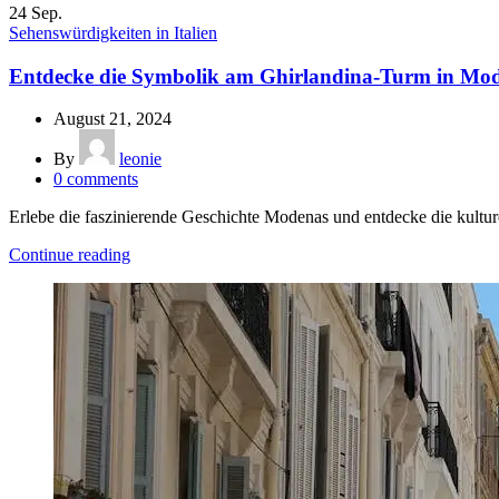
24
Sep.
Sehenswürdigkeiten in Italien
Entdecke die Symbolik am Ghirlandina-Turm in Mo
August 21, 2024
By
leonie
0
comments
Erlebe die faszinierende Geschichte Modenas und entdecke die kultu
Continue reading