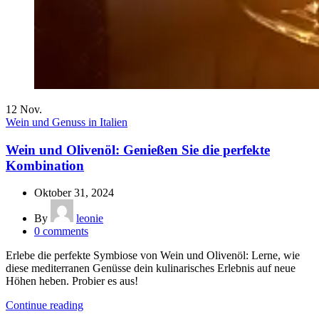
12
Nov.
Wein und Genuss in Italien
Wein und Olivenöl: Genießen Sie die perfekte
Kombination
Oktober 31, 2024
By
leonie
0
comments
Erlebe die perfekte Symbiose von Wein und Olivenöl: Lerne, wie
diese mediterranen Genüsse dein kulinarisches Erlebnis auf neue
Höhen heben. Probier es aus!
Continue reading