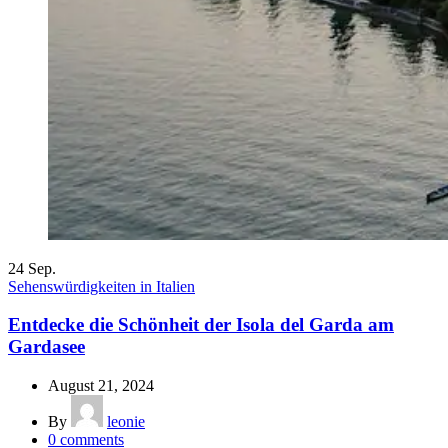
24
Sep.
Sehenswürdigkeiten in Italien
Entdecke die Schönheit der Isola del Garda am
Gardasee
August 21, 2024
By
leonie
0
comments