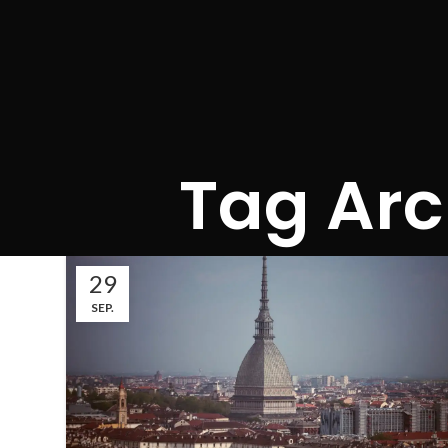
Tag Arc
29
SEP.