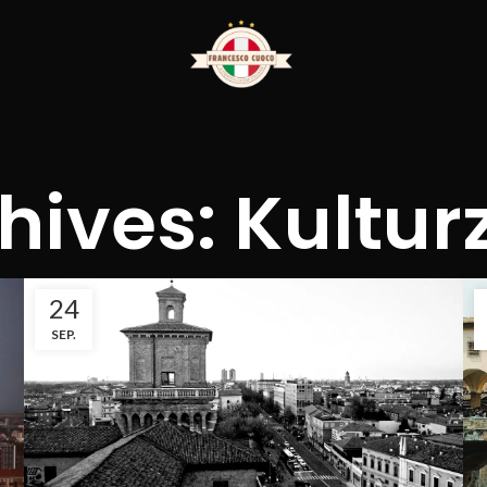
hives: Kultu
24
SEP.