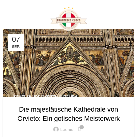
Tag Archives: kunstvolle
Dekorationen
07
SEP.
SEHENSWÜRDIGKEITEN IN ITALIEN
Die majestätische Kathedrale von
Orvieto: Ein gotisches Meisterwerk
0
Leonie