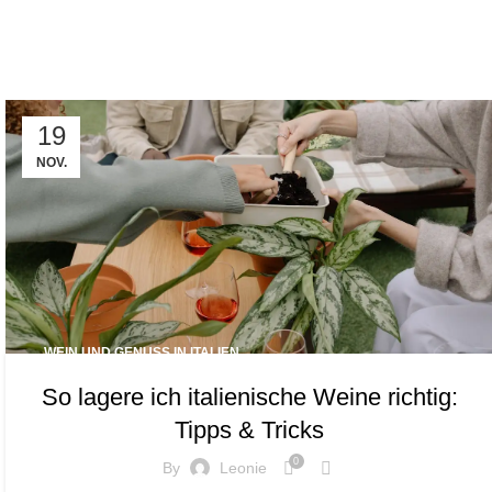
Tag Ar
19
NOV.
WEIN UND GENUSS IN ITALIEN
So lagere ich italienische Weine richtig:
Tipps & Tricks
0
By
Leonie