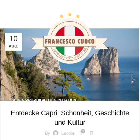
chives: Marina 
10
AUG.
SEHENSWÜRDIGKEITEN IN ITALIEN
Entdecke Capri: Schönheit, Geschichte
und Kultur
0
By
Leonie