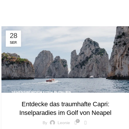
Tag Ar
28
SEP.
SEHENSWÜRDIGKEITEN IN ITALIEN
Entdecke das traumhafte Capri:
Inselparadies im Golf von Neapel
0
By
Leonie