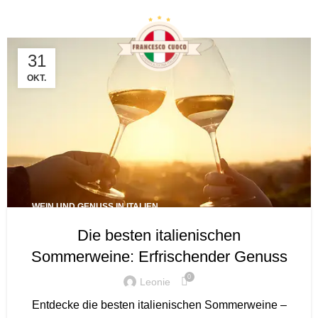
Tag Archives: mineralisch
31
OKT.
WEIN UND GENUSS IN ITALIEN
Die besten italienischen
Sommerweine: Erfrischender Genuss
0
Leonie
Entdecke die besten italienischen Sommerweine –