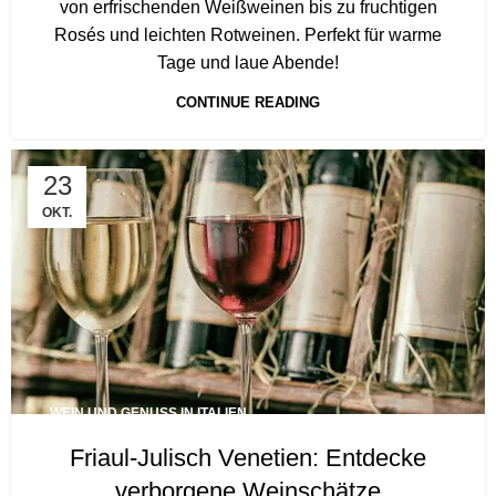
von erfrischenden Weißweinen bis zu fruchtigen
Rosés und leichten Rotweinen. Perfekt für warme
Tage und laue Abende!
CONTINUE READING
23
OKT.
WEIN UND GENUSS IN ITALIEN
Friaul-Julisch Venetien: Entdecke
verborgene Weinschätze