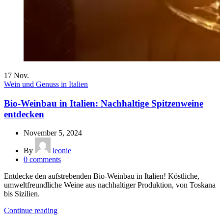
17
Nov.
Wein und Genuss in Italien
Bio-Weinbau in Italien: Nachhaltige Spitzenweine
entdecken
November 5, 2024
By
leonie
0
comments
Entdecke den aufstrebenden Bio-Weinbau in Italien! Köstliche,
umweltfreundliche Weine aus nachhaltiger Produktion, von Toskana
bis Sizilien.
Continue reading