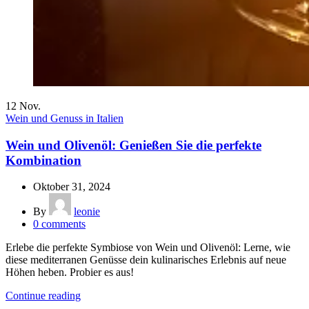
12
Nov.
Wein und Genuss in Italien
Wein und Olivenöl: Genießen Sie die perfekte
Kombination
Oktober 31, 2024
By
leonie
0
comments
Erlebe die perfekte Symbiose von Wein und Olivenöl: Lerne, wie
diese mediterranen Genüsse dein kulinarisches Erlebnis auf neue
Höhen heben. Probier es aus!
Continue reading