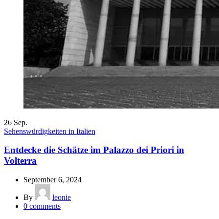
26
Sep.
Sehenswürdigkeiten in Italien
Entdecke die Schätze im Palazzo dei Priori in
Volterra
September 6, 2024
By
leonie
0
comments