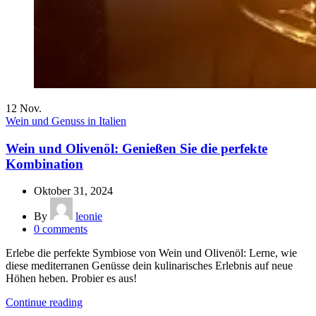
12
Nov.
Wein und Genuss in Italien
Wein und Olivenöl: Genießen Sie die perfekte
Kombination
Oktober 31, 2024
By
leonie
0
comments
Erlebe die perfekte Symbiose von Wein und Olivenöl: Lerne, wie
diese mediterranen Genüsse dein kulinarisches Erlebnis auf neue
Höhen heben. Probier es aus!
Continue reading