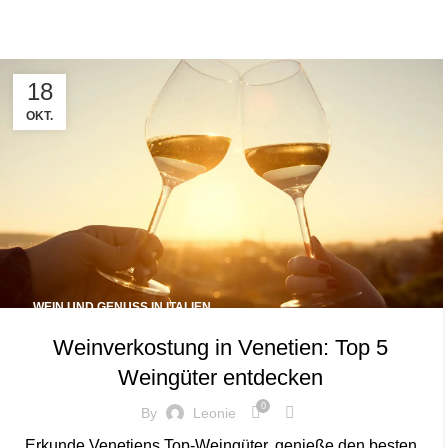
18
OKT.
WEIN UND GENUSS IN ITALIEN
Weinverkostung in Venetien: Top 5
Weingüter entdecken
0
By
Leonie
Erkunde Venetiens Top-Weingüter, genieße den besten