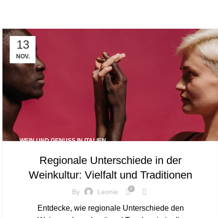
Tag Archives: regionale Rebsorten
13
NOV.
WEIN UND GENUSS IN ITALIEN
Regionale Unterschiede in der
Weinkultur: Vielfalt und Traditionen
0
By
Leonie
Entdecke, wie regionale Unterschiede den