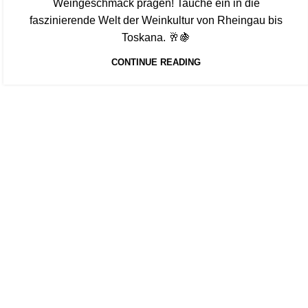
Weingeschmack prägen! Tauche ein in die
faszinierende Welt der Weinkultur von Rheingau bis
Toskana. 🥂🍇
CONTINUE READING
Start typing to see products you are looking for.