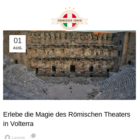
Tag Archives: Römische
Monumente
04
01
AUG.
SEP.
SEHENSWÜRDIGKEITEN IN ITALIEN
Erlebe die Magie des Römischen Theaters
in Volterra
0
Leonie