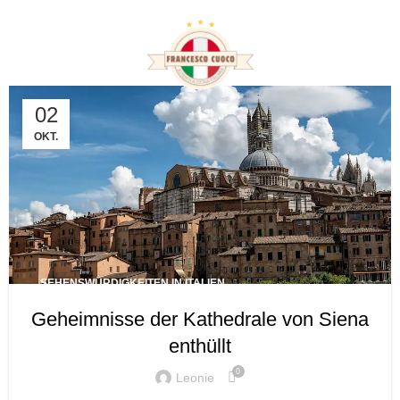
Tag Archives: Siena-
Kultur
02
OKT.
SEHENSWÜRDIGKEITEN IN ITALIEN
Geheimnisse der Kathedrale von Siena
enthüllt
0
Leonie