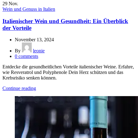
29
Nov.
Wein und Genuss in Italien
Italienischer Wein und Gesundheit: Ein Überblick
der Vorteile
November 13, 2024
By
leonie
0
comments
Entdecke die gesundheitlichen Vorteile italienischer Weine. Erfahre,
wie Resveratrol und Polyphenole Dein Herz schützen und das
Krebsrisiko senken können.
Continue reading