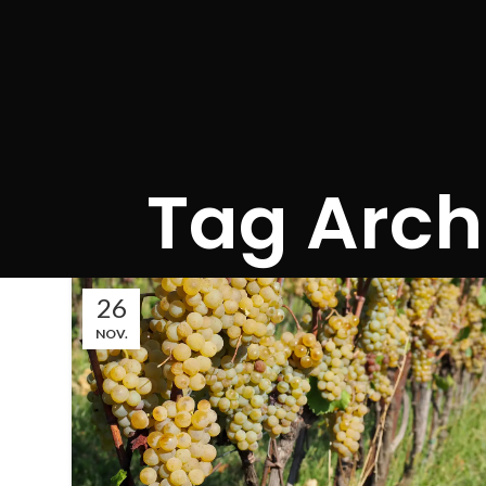
Tag Archi
26
NOV.