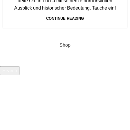
delle Ore in Lucca mit seinem eindrucksvollen
Ausblick und historischer Bedeutung. Tauche ein!
CONTINUE READING
Shop
Search
Start typing to see products you are looking for.