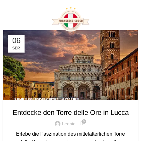
Tag Archives: Torre delle
Ore
06
SEP.
SEHENSWÜRDIGKEITEN IN ITALIEN
Entdecke den Torre delle Ore in Lucca
0
Leonie
Erlebe die Faszination des mittelalterlichen Torre