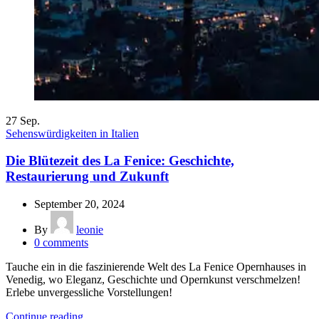
27
Sep.
Sehenswürdigkeiten in Italien
Die Blütezeit des La Fenice: Geschichte,
Restaurierung und Zukunft
September 20, 2024
By
leonie
0
comments
Tauche ein in die faszinierende Welt des La Fenice Opernhauses in
Venedig, wo Eleganz, Geschichte und Opernkunst verschmelzen!
Erlebe unvergessliche Vorstellungen!
Continue reading