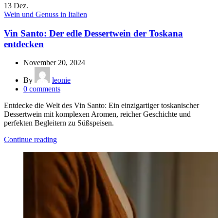
13
Dez.
Wein und Genuss in Italien
Vin Santo: Der edle Dessertwein der Toskana
entdecken
November 20, 2024
By
leonie
0
comments
Entdecke die Welt des Vin Santo: Ein einzigartiger toskanischer
Dessertwein mit komplexen Aromen, reicher Geschichte und
perfekten Begleitern zu Süßspeisen.
Continue reading