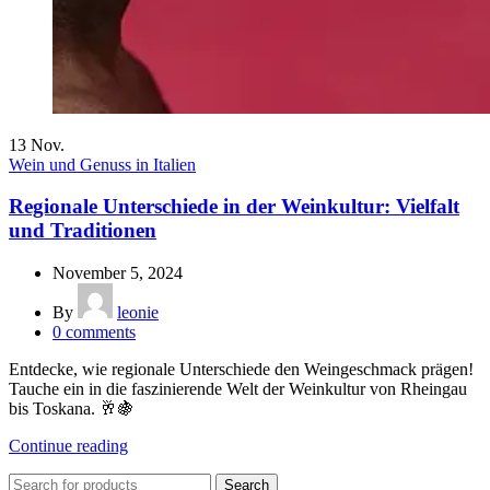
13
Nov.
Wein und Genuss in Italien
Regionale Unterschiede in der Weinkultur: Vielfalt
und Traditionen
November 5, 2024
By
leonie
0
comments
Entdecke, wie regionale Unterschiede den Weingeschmack prägen!
Tauche ein in die faszinierende Welt der Weinkultur von Rheingau
bis Toskana. 🥂🍇
Continue reading
Search