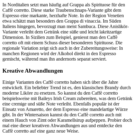
In Norditalien setzt man häufig auf Grappa als Spirituose für den
Caffè corretto. Diese starke Traubenschnaps-Variante gibt dem
Espresso eine markante, herzhafte Note. In der Region Venetien
etwa schätzt man besonders den Grappa di vinaccia. Im Süden
Italiens hingegen, bevorzugt man meist Sambuca. Diese Anislikör-
Variante verleiht dem Getränk eine süße und leicht lakritzartige
Dimension. In Sizilien zum Beispiel, geniesst man den Caffè
corretto oft mit einem Schuss dieser besonderen Spirituose. Die
regionale Variation zeigt sich auch in der Zubereitungsweise: In
manchen Regionen wird der Alkohol direkt in den Espresso
gemischt, während man ihn andernorts separat serviert.
Kreative Abwandlungen
Einige Varianten des Caffè corretto haben sich über die Jahre
entwickelt. Ein beliebter Trend ist es, den klassischen Brandy durch
moderne Liköre zu ersetzen. So kannst du den Caffè corretto
beispielsweise mit Baileys Irish Cream zubereiten, was dem Getränk
eine cremige und süße Note verleiht. Ebenfalls populär ist der
Einsatz von Amaretto, der dem Espresso eine mandelartige Würze
gibt. In der Wintersaison kannst du den Caffè corretto auch mit
einem Hauch von Zimt oder Karamellsirup aufpeppen. Probier doch
mal eine dieser kreativen Abwandlungen aus und entdecke den
Caffè corretto auf eine ganz neue Weise.