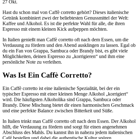
27
Okt.
Hast du schon mal von Caffè corretto gehört? Dieses italienische
Getränk kombiniert zwei der beliebtesten Genussmittel der Welt:
Kaffee und Alkohol. Es ist die perfekte Wahl für alle, die ihren
Espresso mit einem kleinen Kick aufpeppen möchten.
In Italien genießt man Caffè corretto oft nach dem Essen, um die
Verdauung zu fördern und den Abend ausklingen zu lassen. Egal ob
du ein Fan von Grappa, Sambuca oder Brandy bist, es gibt viele
Möglichkeiten, deinen Espresso zu „korrigieren“ und ihm eine
persönliche Note zu verleihen.
Was Ist Ein Caffè Corretto?
Ein Caffè corretto ist eine italienische Spezialität, bei der ein
typischer Espresso mit einer kleinen Menge Alkohol „korrigiert“
wird. Die häufigsten Alkoholika sind Grappa, Sambuca oder
Brandy. Diese Mischung bietet dir einen harmonischen Geschmack
und eine perfekte Balance zwischen Bitterkeit und Süße.
In Italien trinkt man Caffè corretto oft nach dem Essen. Der Alkohol
hilft, die Verdauung zu fördern und sorgt für einen angenehmen
Abschluss des Mahls. Du kannst ihn in nahezu jedem italienischen
Café bestellen und dabei die authentische Kultur spüren.