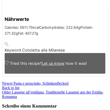
Nährwerte
Calories:
5611.75
kcal
Carbohydrates:
222.64
g
Protein:
271.32
g
Fat:
407.27
g
Keyword
Cotoletta alla Milanese
Tried this recipe?
Let us know
how it was!
Newer
Pasta e prosciutto, Schinkenfleckerl
Back to list
Older
Lasagne all’emiliana, Traditionelle Lasagne aus der Emilia-
Romagna
Schreibe einen Kommentar