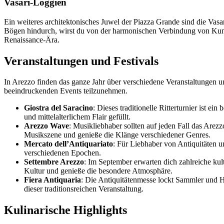
Vasari-Loggien
Ein weiteres architektonisches Juwel der Piazza Grande sind die Vas
Bögen hindurch, wirst du von der harmonischen Verbindung von Kunst u
Renaissance-Ära.
Veranstaltungen und Festivals
In Arezzo finden das ganze Jahr über verschiedene Veranstaltungen un
beeindruckenden Events teilzunehmen.
Giostra del Saracino
: Dieses traditionelle Ritterturnier ist 
und mittelalterlichem Flair gefüllt.
Arezzo Wave
: Musikliebhaber sollten auf jeden Fall das Arez
Musikszene und genieße die Klänge verschiedener Genres.
Mercato dell’Antiquariato
: Für Liebhaber von Antiquitäten u
verschiedenen Epochen.
Settembre Arezzo
: Im September erwarten dich zahlreiche kult
Kultur und genieße die besondere Atmosphäre.
Fiera Antiquaria
: Die Antiquitätenmesse lockt Sammler und H
dieser traditionsreichen Veranstaltung.
Kulinarische Highlights