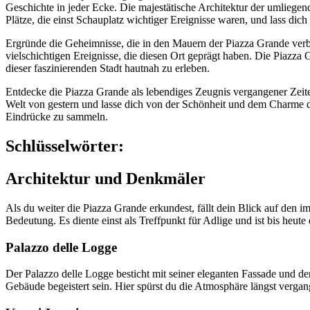
Geschichte in jeder Ecke. Die majestätische Architektur der umliegen
Plätze, die einst Schauplatz wichtiger Ereignisse waren, und lass dic
Ergründe die Geheimnisse, die in den Mauern der Piazza Grande verbor
vielschichtigen Ereignisse, die diesen Ort geprägt haben. Die Piazz
dieser faszinierenden Stadt hautnah zu erleben.
Entdecke die Piazza Grande als lebendiges Zeugnis vergangener Zeiten
Welt von gestern und lasse dich von der Schönheit und dem Charme di
Eindrücke zu sammeln.
Schlüsselwörter:
Architektur und Denkmäler
Als du weiter die Piazza Grande erkundest, fällt dein Blick auf den i
Bedeutung. Es diente einst als Treffpunkt für Adlige und ist bis heut
Palazzo delle Logge
Der Palazzo delle Logge besticht mit seiner eleganten Fassade und de
Gebäude begeistert sein. Hier spürst du die Atmosphäre längst verga