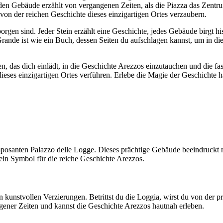
den Gebäude erzählt von vergangenen Zeiten, als die Piazza das Zentru
h von der reichen Geschichte dieses einzigartigen Ortes verzaubern.
gen sind. Jeder Stein erzählt eine Geschichte, jedes Gebäude birgt hi
a Grande ist wie ein Buch, dessen Seiten du aufschlagen kannst, um in 
, das dich einlädt, in die Geschichte Arezzos einzutauchen und die fas
eses einzigartigen Ortes verführen. Erlebe die Magie der Geschichte h
mposanten Palazzo delle Logge. Dieses prächtige Gebäude beeindruckt ni
e ein Symbol für die reiche Geschichte Arezzos.
n kunstvollen Verzierungen. Betrittst du die Loggia, wirst du von der 
ngener Zeiten und kannst die Geschichte Arezzos hautnah erleben.