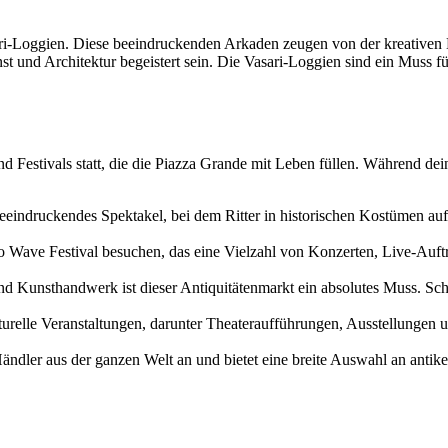
ari-Loggien. Diese beeindruckenden Arkaden zeugen von der kreativen 
nd Architektur begeistert sein. Die Vasari-Loggien sind ein Muss für 
d Festivals statt, die die Piazza Grande mit Leben füllen. Während dei
ein beeindruckendes Spektakel, bei dem Ritter in historischen Kostümen 
zo Wave Festival besuchen, das eine Vielzahl von Konzerten, Live-Auftr
nd Kunsthandwerk ist dieser Antiquitätenmarkt ein absolutes Muss. Sch
urelle Veranstaltungen, darunter Theateraufführungen, Ausstellungen und
ändler aus der ganzen Welt an und bietet eine breite Auswahl an antik