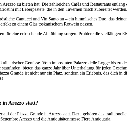
 in Arezzo zu bieten hat. Die zahlreichen Cafés und Restaurants entlan
 Crostini mit Leberpastete, die in den Tavernen frisch zubereitet werd
n köstliche Cantucci und Vin Santo an – ein himmlisches Duo, das dein
 perfekt zu einem Glas toskanischem Rotwein passen.
n für eine erfrischende Abkühlung sorgen. Probiere die vielfältigen Ei
 kulinarischer Genüsse. Vom imposanten Palazzo delle Logge bis zu den 
er stattfinden, bieten das ganze Jahr über Unterhaltung für jeden Gesc
azza Grande ist nicht nur ein Platz, sondern ein Erlebnis, das dich in
za.
in Arezzo statt?
 auf der Piazza Grande in Arezzo statt. Dazu gehören das traditionelle
t Settembre Arezzo und die Antiquitätenmesse Fiera Antiquaria.