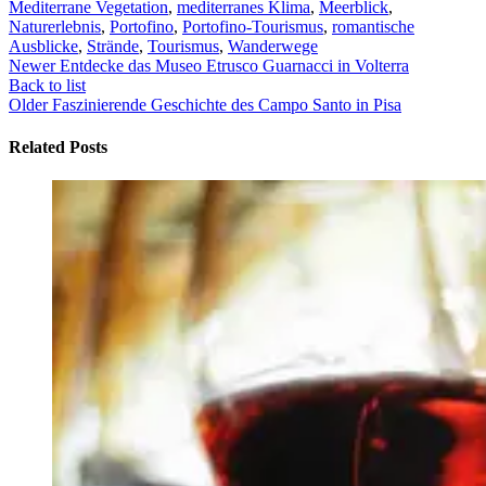
Mediterrane Vegetation
,
mediterranes Klima
,
Meerblick
,
Naturerlebnis
,
Portofino
,
Portofino-Tourismus
,
romantische
Ausblicke
,
Strände
,
Tourismus
,
Wanderwege
Newer
Entdecke das Museo Etrusco Guarnacci in Volterra
Back to list
Older
Faszinierende Geschichte des Campo Santo in Pisa
Related Posts