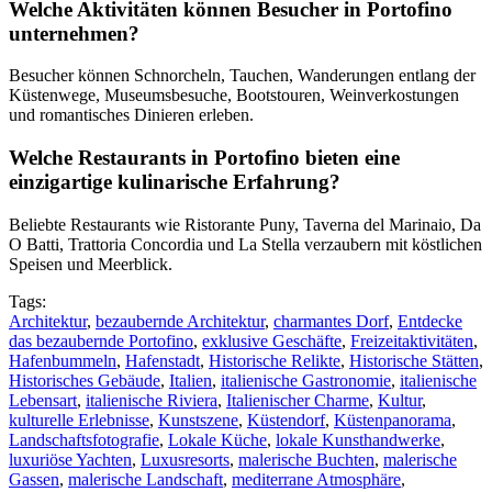
Welche Aktivitäten können Besucher in Portofino
unternehmen?
Besucher können Schnorcheln, Tauchen, Wanderungen entlang der
Küstenwege, Museumsbesuche, Bootstouren, Weinverkostungen
und romantisches Dinieren erleben.
Welche Restaurants in Portofino bieten eine
einzigartige kulinarische Erfahrung?
Beliebte Restaurants wie Ristorante Puny, Taverna del Marinaio, Da
O Batti, Trattoria Concordia und La Stella verzaubern mit köstlichen
Speisen und Meerblick.
Tags:
Architektur
,
bezaubernde Architektur
,
charmantes Dorf
,
Entdecke
das bezaubernde Portofino
,
exklusive Geschäfte
,
Freizeitaktivitäten
,
Hafenbummeln
,
Hafenstadt
,
Historische Relikte
,
Historische Stätten
,
Historisches Gebäude
,
Italien
,
italienische Gastronomie
,
italienische
Lebensart
,
italienische Riviera
,
Italienischer Charme
,
Kultur
,
kulturelle Erlebnisse
,
Kunstszene
,
Küstendorf
,
Küstenpanorama
,
Landschaftsfotografie
,
Lokale Küche
,
lokale Kunsthandwerke
,
luxuriöse Yachten
,
Luxusresorts
,
malerische Buchten
,
malerische
Gassen
,
malerische Landschaft
,
mediterrane Atmosphäre
,