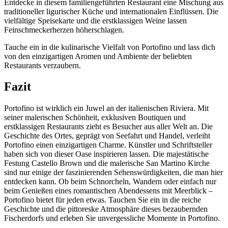
Entdecke in diesem familiengeführten Restaurant eine Mischung aus
traditioneller ligurischer Küche und internationalen Einflüssen. Die
vielfältige Speisekarte und die erstklassigen Weine lassen
Feinschmeckerherzen höherschlagen.
Tauche ein in die kulinarische Vielfalt von Portofino und lass dich
von den einzigartigen Aromen und Ambiente der beliebten
Restaurants verzaubern.
Fazit
Portofino ist wirklich ein Juwel an der italienischen Riviera. Mit
seiner malerischen Schönheit, exklusiven Boutiquen und
erstklassigen Restaurants zieht es Besucher aus aller Welt an. Die
Geschichte des Ortes, geprägt von Seefahrt und Handel, verleiht
Portofino einen einzigartigen Charme. Künstler und Schriftsteller
haben sich von dieser Oase inspirieren lassen. Die majestätische
Festung Castello Brown und die malerische San Martino Kirche
sind nur einige der faszinierenden Sehenswürdigkeiten, die man hier
entdecken kann. Ob beim Schnorcheln, Wandern oder einfach nur
beim Genießen eines romantischen Abendessens mit Meerblick –
Portofino bietet für jeden etwas. Tauchen Sie ein in die reiche
Geschichte und die pittoreske Atmosphäre dieses bezaubernden
Fischerdorfs und erleben Sie unvergessliche Momente in Portofino.