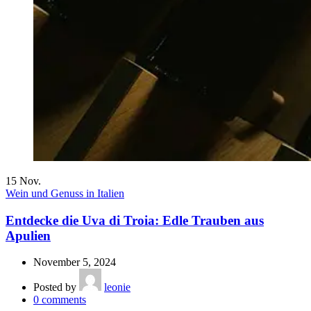
15
Nov.
Wein und Genuss in Italien
Entdecke die Uva di Troia: Edle Trauben aus
Apulien
November 5, 2024
Posted by
leonie
0
comments