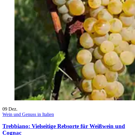
09
Dez.
Wein und Genuss in Italien
Trebbiano: Vielseitige Rebsorte für Weißwein und
Cognac