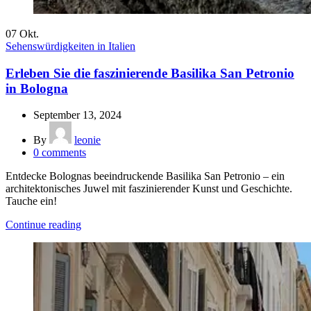
07
Okt.
Sehenswürdigkeiten in Italien
Erleben Sie die faszinierende Basilika San Petronio
in Bologna
September 13, 2024
By
leonie
0
comments
Entdecke Bolognas beeindruckende Basilika San Petronio – ein
architektonisches Juwel mit faszinierender Kunst und Geschichte.
Tauche ein!
Continue reading