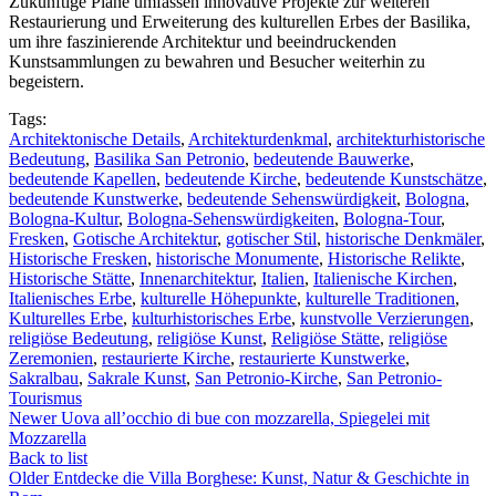
Zukünftige Pläne umfassen innovative Projekte zur weiteren
Restaurierung und Erweiterung des kulturellen Erbes der Basilika,
um ihre faszinierende Architektur und beeindruckenden
Kunstsammlungen zu bewahren und Besucher weiterhin zu
begeistern.
Tags:
Architektonische Details
,
Architekturdenkmal
,
architekturhistorische
Bedeutung
,
Basilika San Petronio
,
bedeutende Bauwerke
,
bedeutende Kapellen
,
bedeutende Kirche
,
bedeutende Kunstschätze
,
bedeutende Kunstwerke
,
bedeutende Sehenswürdigkeit
,
Bologna
,
Bologna-Kultur
,
Bologna-Sehenswürdigkeiten
,
Bologna-Tour
,
Fresken
,
Gotische Architektur
,
gotischer Stil
,
historische Denkmäler
,
Historische Fresken
,
historische Monumente
,
Historische Relikte
,
Historische Stätte
,
Innenarchitektur
,
Italien
,
Italienische Kirchen
,
Italienisches Erbe
,
kulturelle Höhepunkte
,
kulturelle Traditionen
,
Kulturelles Erbe
,
kulturhistorisches Erbe
,
kunstvolle Verzierungen
,
religiöse Bedeutung
,
religiöse Kunst
,
Religiöse Stätte
,
religiöse
Zeremonien
,
restaurierte Kirche
,
restaurierte Kunstwerke
,
Sakralbau
,
Sakrale Kunst
,
San Petronio-Kirche
,
San Petronio-
Tourismus
Newer
Uova all’occhio di bue con mozzarella, Spiegelei mit
Mozzarella
Back to list
Older
Entdecke die Villa Borghese: Kunst, Natur & Geschichte in