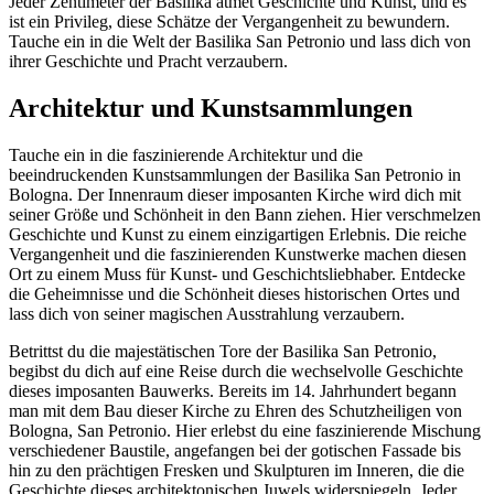
Jeder Zentimeter der Basilika atmet Geschichte und Kunst, und es
ist ein Privileg, diese Schätze der Vergangenheit zu bewundern.
Tauche ein in die Welt der Basilika San Petronio und lass dich von
ihrer Geschichte und Pracht verzaubern.
Architektur und Kunstsammlungen
Tauche ein in die faszinierende Architektur und die
beeindruckenden Kunstsammlungen der Basilika San Petronio in
Bologna. Der Innenraum dieser imposanten Kirche wird dich mit
seiner Größe und Schönheit in den Bann ziehen. Hier verschmelzen
Geschichte und Kunst zu einem einzigartigen Erlebnis. Die reiche
Vergangenheit und die faszinierenden Kunstwerke machen diesen
Ort zu einem Muss für Kunst- und Geschichtsliebhaber. Entdecke
die Geheimnisse und die Schönheit dieses historischen Ortes und
lass dich von seiner magischen Ausstrahlung verzaubern.
Betrittst du die majestätischen Tore der Basilika San Petronio,
begibst du dich auf eine Reise durch die wechselvolle Geschichte
dieses imposanten Bauwerks. Bereits im 14. Jahrhundert begann
man mit dem Bau dieser Kirche zu Ehren des Schutzheiligen von
Bologna, San Petronio. Hier erlebst du eine faszinierende Mischung
verschiedener Baustile, angefangen bei der gotischen Fassade bis
hin zu den prächtigen Fresken und Skulpturen im Inneren, die die
Geschichte dieses architektonischen Juwels widerspiegeln. Jeder