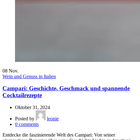
08
Nov.
Wein und Genuss in Italien
Campari: Geschichte, Geschmack und spannende
Cocktailrezepte
Oktober 31, 2024
Posted by
leonie
0
comments
Entdecke die faszinierende Welt des Campari: Von seiner