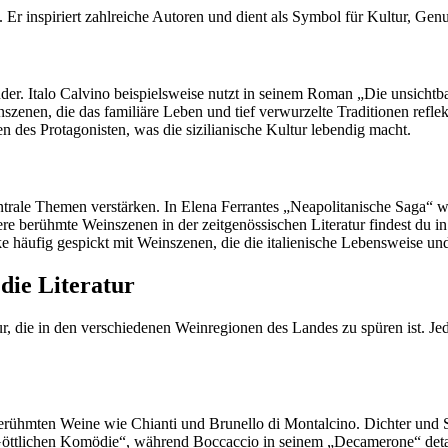
e. Er inspiriert zahlreiche Autoren und dient als Symbol für Kultur, Gen
ander. Italo Calvino beispielsweise nutzt in seinem Roman „Die unsicht
enen, die das familiäre Leben und tief verwurzelte Traditionen reflekt
 des Protagonisten, was die sizilianische Kultur lebendig macht.
zentrale Themen verstärken. In Elena Ferrantes „Neapolitanische Saga“
ere berühmte Weinszenen in der zeitgenössischen Literatur findest du 
 häufig gespickt mit Weinszenen, die die italienische Lebensweise un
 die Literatur
ur, die in den verschiedenen Weinregionen des Landes zu spüren ist. Jed
erühmten Weine wie Chianti und Brunello di Montalcino. Dichter und Sc
Göttlichen Komödie“, während Boccaccio in seinem „Decamerone“ detail