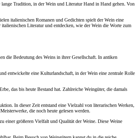
ine lange Tradition, in der Wein und Literatur Hand in Hand gehen. Von
ielen italienischen Romanen und Gedichten spielt der Wein eine
 italienischen Literatur und entdecken, wie der Wein die Worte zum
en die Bedeutung des Weins in ihrer Gesellschaft. In antiken
d entwickelte eine Kulturlandschaft, in der Wein eine zentrale Rolle
Erbe, das bis heute Bestand hat. Zahlreiche Weingüter, die damals
tion. In dieser Zeit entstand eine Vielzahl von literarischen Werken,
n Meisterwerke, die noch heute gelesen werden.
zu einer größeren Vielfalt und Qualität der Weine. Diese Weine
 fühlbar. Beim Besuch von Weingütern kannst du in die reiche