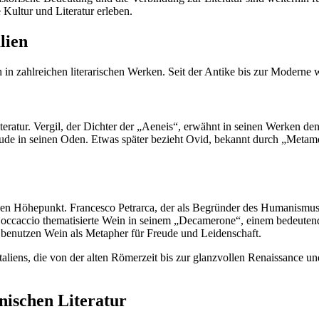
 Kultur und Literatur erleben.
lien
h in zahlreichen literarischen Werken. Seit der Antike bis zur Moderne
Literatur. Vergil, der Dichter der „Aeneis“, erwähnt in seinen Werken 
reude in seinen Oden. Etwas später bezieht Ovid, bekannt durch „Meta
nen Höhepunkt. Francesco Petrarca, der als Begründer des Humanismus 
Boccaccio thematisierte Wein in seinem „Decamerone“, einem bedeutend
 benutzen Wein als Metapher für Freude und Leidenschaft.
taliens, die von der alten Römerzeit bis zur glanzvollen Renaissance und
nischen Literatur