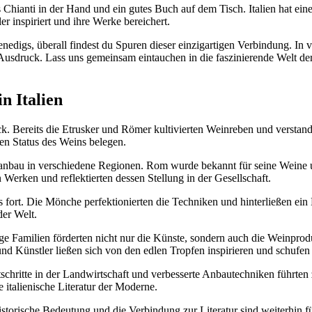
las Chianti in der Hand und ein gutes Buch auf dem Tisch. Italien hat e
r inspiriert und ihre Werke bereichert.
digs, überall findest du Spuren dieser einzigartigen Verbindung. In v
Ausdruck. Lass uns gemeinsam eintauchen in die faszinierende Welt der
n Italien
ck. Bereits die Etrusker und Römer kultivierten Weinreben und verstand
en Status des Weins belegen.
nanbau in verschiedene Regionen. Rom wurde bekannt für seine Weine un
 Werken und reflektierten dessen Stellung in der Gesellschaft.
s fort. Die Mönche perfektionierten die Techniken und hinterließen ein 
der Welt.
e Familien förderten nicht nur die Künste, sondern auch die Weinproduk
 und Künstler ließen sich von den edlen Tropfen inspirieren und schufe
chritte in der Landwirtschaft und verbesserte Anbautechniken führten 
 italienische Literatur der Moderne.
 historische Bedeutung und die Verbindung zur Literatur sind weiterhin