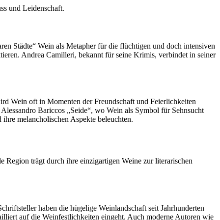
uss und Leidenschaft.
baren Städte“ Wein als Metapher für die flüchtigen und doch intensiven
ieren. Andrea Camilleri, bekannt für seine Krimis, verbindet in seiner
 wird Wein oft in Momenten der Freundschaft und Feierlichkeiten
in Alessandro Bariccos „Seide“, wo Wein als Symbol für Sehnsucht
d ihre melancholischen Aspekte beleuchten.
e Region trägt durch ihre einzigartigen Weine zur literarischen
hriftsteller haben die hügelige Weinlandschaft seit Jahrhunderten
liert auf die Weinfestlichkeiten eingeht. Auch moderne Autoren wie