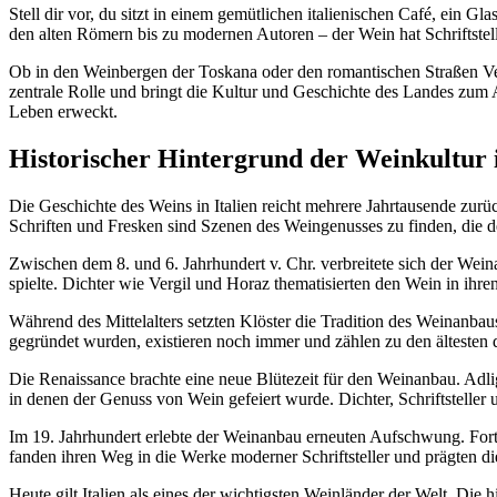
Stell dir vor, du sitzt in einem gemütlichen italienischen Café, ein G
den alten Römern bis zu modernen Autoren – der Wein hat Schriftstelle
Ob in den Weinbergen der Toskana oder den romantischen Straßen Vene
zentrale Rolle und bringt die Kultur und Geschichte des Landes zum 
Leben erweckt.
Historischer Hintergrund der Weinkultur i
Die Geschichte des Weins in Italien reicht mehrere Jahrtausende zurü
Schriften und Fresken sind Szenen des Weingenusses zu finden, die d
Zwischen dem 8. und 6. Jahrhundert v. Chr. verbreitete sich der Wei
spielte. Dichter wie Vergil und Horaz thematisierten den Wein in ihren
Während des Mittelalters setzten Klöster die Tradition des Weinanbau
gegründet wurden, existieren noch immer und zählen zu den ältesten 
Die Renaissance brachte eine neue Blütezeit für den Weinanbau. Adlig
in denen der Genuss von Wein gefeiert wurde. Dichter, Schriftsteller
Im 19. Jahrhundert erlebte der Weinanbau erneuten Aufschwung. Forts
fanden ihren Weg in die Werke moderner Schriftsteller und prägten die
Heute gilt Italien als eines der wichtigsten Weinländer der Welt. Die