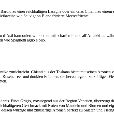
en Barolo zu einer reichhaltigen Lasagne oder ein Glas Chianti zu eine
Weißweine wie Sauvignon Blanc frittierte Meeresfrüchte.
 d’Asti harmoniert wunderbar mit scharfen Penne all’Arrabbiata, währ
n wie Spaghetti aglio e olio.
e Antike zurückreicht. Chianti aus der Toskana bietet mit seinen Arom
 Rosen, Teer und dunklen Früchten, die hervorragend zu kräftigen Flei
hten.
endants. Pinot Grigio, vorwiegend aus der Region Venetien, überzeugt d
n reichhaltigeren Geschmack mit Noten von Mandeln und Blumen und eig
dessen würzige und zitrusartige Aromen perfekt zu Salaten und Fischg