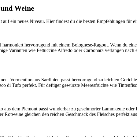
e und Weine
 auf ein neues Niveau. Hier findest du die besten Empfehlungen für e
ti harmoniert hervorragend mit einem Bolognese-Ragout. Wenn du eine 
Cremige Varianten wie Fettuccine Alfredo oder Carbonara verlangen n
en. Vermentino aus Sardinien passt hervorragend zu leichten Gerichten
di Tufo perfekt. Für deftiger gewürzte Meeresfrüchte wie Tintenfisch
lo aus dem Piemont passt wunderbar zu geschmorter Lammkeule oder Kal
er Rotweine gleichen den reichen Geschmack des Fleisches perfekt aus