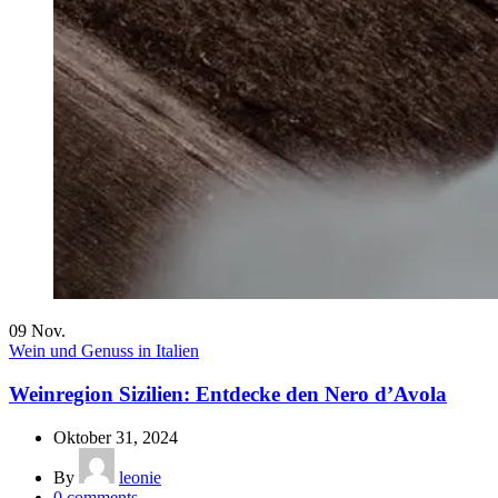
09
Nov.
Wein und Genuss in Italien
Weinregion Sizilien: Entdecke den Nero d’Avola
Oktober 31, 2024
By
leonie
0
comments