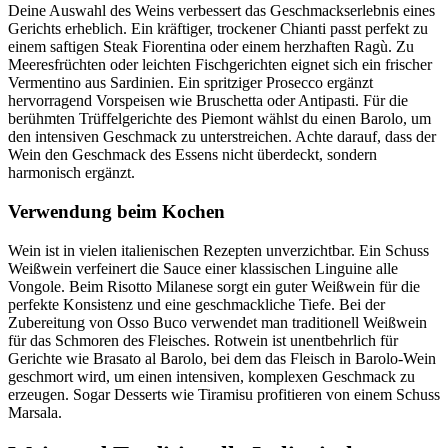
Deine Auswahl des Weins verbessert das Geschmackserlebnis eines
Gerichts erheblich. Ein kräftiger, trockener Chianti passt perfekt zu
einem saftigen Steak Fiorentina oder einem herzhaften Ragù. Zu
Meeresfrüchten oder leichten Fischgerichten eignet sich ein frischer
Vermentino aus Sardinien. Ein spritziger Prosecco ergänzt
hervorragend Vorspeisen wie Bruschetta oder Antipasti. Für die
berühmten Trüffelgerichte des Piemont wählst du einen Barolo, um
den intensiven Geschmack zu unterstreichen. Achte darauf, dass der
Wein den Geschmack des Essens nicht überdeckt, sondern
harmonisch ergänzt.
Verwendung beim Kochen
Wein ist in vielen italienischen Rezepten unverzichtbar. Ein Schuss
Weißwein verfeinert die Sauce einer klassischen Linguine alle
Vongole. Beim Risotto Milanese sorgt ein guter Weißwein für die
perfekte Konsistenz und eine geschmackliche Tiefe. Bei der
Zubereitung von Osso Buco verwendet man traditionell Weißwein
für das Schmoren des Fleisches. Rotwein ist unentbehrlich für
Gerichte wie Brasato al Barolo, bei dem das Fleisch in Barolo-Wein
geschmort wird, um einen intensiven, komplexen Geschmack zu
erzeugen. Sogar Desserts wie Tiramisu profitieren von einem Schuss
Marsala.