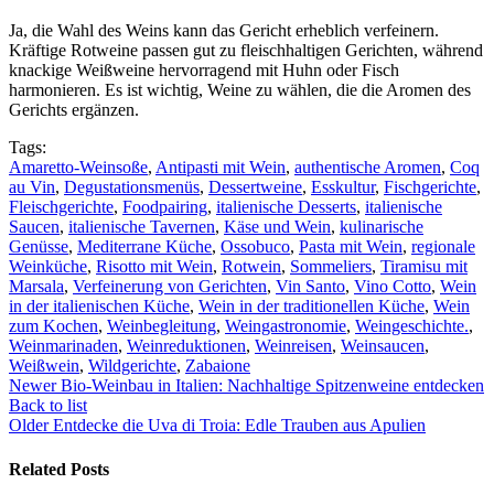
Ja, die Wahl des Weins kann das Gericht erheblich verfeinern.
Kräftige Rotweine passen gut zu fleischhaltigen Gerichten, während
knackige Weißweine hervorragend mit Huhn oder Fisch
harmonieren. Es ist wichtig, Weine zu wählen, die die Aromen des
Gerichts ergänzen.
Tags:
Amaretto-Weinsoße
,
Antipasti mit Wein
,
authentische Aromen
,
Coq
au Vin
,
Degustationsmenüs
,
Dessertweine
,
Esskultur
,
Fischgerichte
,
Fleischgerichte
,
Foodpairing
,
italienische Desserts
,
italienische
Saucen
,
italienische Tavernen
,
Käse und Wein
,
kulinarische
Genüsse
,
Mediterrane Küche
,
Ossobuco
,
Pasta mit Wein
,
regionale
Weinküche
,
Risotto mit Wein
,
Rotwein
,
Sommeliers
,
Tiramisu mit
Marsala
,
Verfeinerung von Gerichten
,
Vin Santo
,
Vino Cotto
,
Wein
in der italienischen Küche
,
Wein in der traditionellen Küche
,
Wein
zum Kochen
,
Weinbegleitung
,
Weingastronomie
,
Weingeschichte.
,
Weinmarinaden
,
Weinreduktionen
,
Weinreisen
,
Weinsaucen
,
Weißwein
,
Wildgerichte
,
Zabaione
Newer
Bio-Weinbau in Italien: Nachhaltige Spitzenweine entdecken
Back to list
Older
Entdecke die Uva di Troia: Edle Trauben aus Apulien
Related Posts