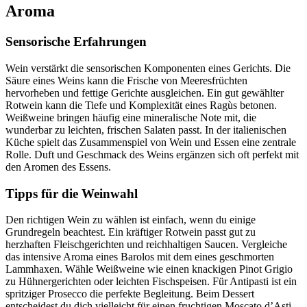
Aroma
Sensorische Erfahrungen
Wein verstärkt die sensorischen Komponenten eines Gerichts. Die
Säure eines Weins kann die Frische von Meeresfrüchten
hervorheben und fettige Gerichte ausgleichen. Ein gut gewählter
Rotwein kann die Tiefe und Komplexität eines Ragùs betonen.
Weißweine bringen häufig eine mineralische Note mit, die
wunderbar zu leichten, frischen Salaten passt. In der italienischen
Küche spielt das Zusammenspiel von Wein und Essen eine zentrale
Rolle. Duft und Geschmack des Weins ergänzen sich oft perfekt mit
den Aromen des Essens.
Tipps für die Weinwahl
Den richtigen Wein zu wählen ist einfach, wenn du einige
Grundregeln beachtest. Ein kräftiger Rotwein passt gut zu
herzhaften Fleischgerichten und reichhaltigen Saucen. Vergleiche
das intensive Aroma eines Barolos mit dem eines geschmorten
Lammhaxen. Wähle Weißweine wie einen knackigen Pinot Grigio
zu Hühnergerichten oder leichten Fischspeisen. Für Antipasti ist ein
spritziger Prosecco die perfekte Begleitung. Beim Dessert
entscheidest du dich vielleicht für einen fruchtigen Moscato d’Asti,