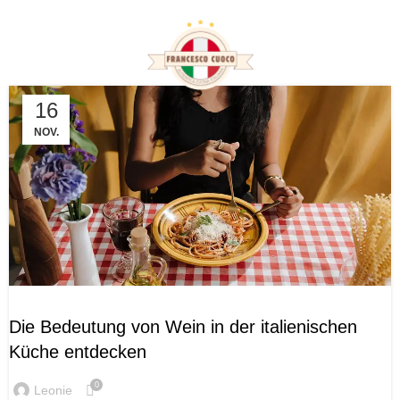
Tag Archives: italienische
Desserts
16
NOV.
WEIN UND GENUSS IN ITALIEN
Die Bedeutung von Wein in der italienischen
Küche entdecken
0
Leonie