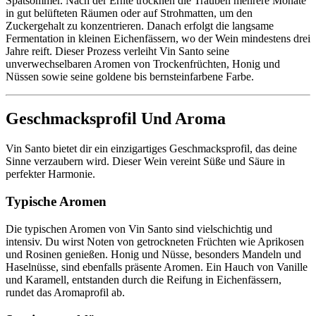
Spätsommer. Nach der Ernte trocknen die Trauben mehrere Monate
in gut belüfteten Räumen oder auf Strohmatten, um den
Zuckergehalt zu konzentrieren. Danach erfolgt die langsame
Fermentation in kleinen Eichenfässern, wo der Wein mindestens drei
Jahre reift. Dieser Prozess verleiht Vin Santo seine
unverwechselbaren Aromen von Trockenfrüchten, Honig und
Nüssen sowie seine goldene bis bernsteinfarbene Farbe.
Geschmacksprofil Und Aroma
Vin Santo bietet dir ein einzigartiges Geschmacksprofil, das deine
Sinne verzaubern wird. Dieser Wein vereint Süße und Säure in
perfekter Harmonie.
Typische Aromen
Die typischen Aromen von Vin Santo sind vielschichtig und
intensiv. Du wirst Noten von getrockneten Früchten wie Aprikosen
und Rosinen genießen. Honig und Nüsse, besonders Mandeln und
Haselnüsse, sind ebenfalls präsente Aromen. Ein Hauch von Vanille
und Karamell, entstanden durch die Reifung in Eichenfässern,
rundet das Aromaprofil ab.