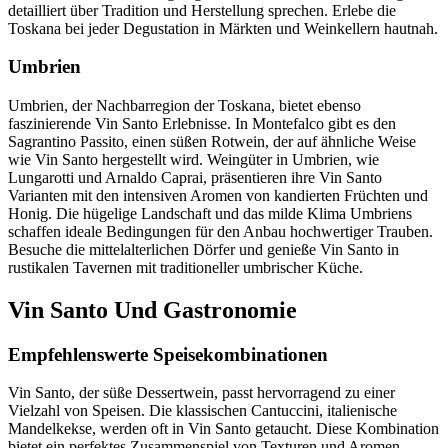
detailliert über Tradition und Herstellung sprechen. Erlebe die
Toskana bei jeder Degustation in Märkten und Weinkellern hautnah.
Umbrien
Umbrien, der Nachbarregion der Toskana, bietet ebenso
faszinierende Vin Santo Erlebnisse. In Montefalco gibt es den
Sagrantino Passito, einen süßen Rotwein, der auf ähnliche Weise
wie Vin Santo hergestellt wird. Weingüter in Umbrien, wie
Lungarotti und Arnaldo Caprai, präsentieren ihre Vin Santo
Varianten mit den intensiven Aromen von kandierten Früchten und
Honig. Die hügelige Landschaft und das milde Klima Umbriens
schaffen ideale Bedingungen für den Anbau hochwertiger Trauben.
Besuche die mittelalterlichen Dörfer und genieße Vin Santo in
rustikalen Tavernen mit traditioneller umbrischer Küche.
Vin Santo Und Gastronomie
Empfehlenswerte Speisekombinationen
Vin Santo, der süße Dessertwein, passt hervorragend zu einer
Vielzahl von Speisen. Die klassischen Cantuccini, italienische
Mandelkekse, werden oft in Vin Santo getaucht. Diese Kombination
bietet ein perfektes Zusammenspiel von Texturen und Aromen.