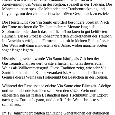
Anerkennung des Weins in der Region, speziell in der Toskana. Die
Mönche nutzten spezielle Methoden der Traubentrocknung und
Lagerung, um den charakteristischen süßen Geschmack zu erzielen.
Die Herstellung von Vin Santo erfordert besondere Sorgfalt. Nach
der Ernte trocknen die Trauben mehrere Monate lang auf
Strohmatten oder durch das natürliche Trocknen in gut belüfteten
Räumen. Dieser Prozess konzentriert den Zuckergehalt der Trauben.
Im Anschluss erfolgt die Fermentation, oft in kleinen Eichenfässern.
Der Wein reift dann mindestens drei Jahre, wobei manche Sorten
sogar länger lagern.
Historisch gesehen, wurde Vin Santo häufig als Zeichen der
Gastfreundschaft serviert. Gäste erhielten ein Glas dieses edlen
Weins als Willkommensgruß. Diese Tradition zeigt, wie sehr Vin
Santo in der lokalen Kultur verankert ist. Auch heute bleibt der
Genuss dieses Weins ein Höhepunkt bei Besuchen in der Region.
Während der Renaissance erlebte Vin Santo eine Blütezeit. Adelige
und wohlhabende Familien schätzten den süßen Wein und
etablierten ihn als festen Bestandteil ihrer Tischkultur. Der Export
nach ganz Europa begann, und der Ruf des Weins breitete sich
schnell aus.
Im 19. Jahrhundert folgten zahlreiche Generationen der etablierten