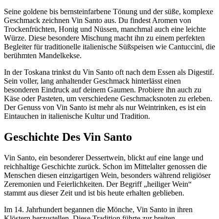
Seine goldene bis bernsteinfarbene Tönung und der süße, komplexe
Geschmack zeichnen Vin Santo aus. Du findest Aromen von
Trockenfrüchten, Honig und Nüssen, manchmal auch eine leichte
Würze. Diese besondere Mischung macht ihn zu einem perfekten
Begleiter für traditionelle italienische Süßspeisen wie Cantuccini, die
berühmten Mandelkekse.
In der Toskana trinkst du Vin Santo oft nach dem Essen als Digestif.
Sein voller, lang anhaltender Geschmack hinterlässt einen
besonderen Eindruck auf deinem Gaumen. Probiere ihn auch zu
Käse oder Pasteten, um verschiedene Geschmacksnoten zu erleben.
Der Genuss von Vin Santo ist mehr als nur Weintrinken, es ist ein
Eintauchen in italienische Kultur und Tradition.
Geschichte Des Vin Santo
Vin Santo, ein besonderer Dessertwein, blickt auf eine lange und
reichhaltige Geschichte zurück. Schon im Mittelalter genossen die
Menschen diesen einzigartigen Wein, besonders während religiöser
Zeremonien und Feierlichkeiten. Der Begriff „heiliger Wein“
stammt aus dieser Zeit und ist bis heute erhalten geblieben.
Im 14. Jahrhundert begannen die Mönche, Vin Santo in ihren
Klöstern herzustellen. Diese Tradition führte zur breiten