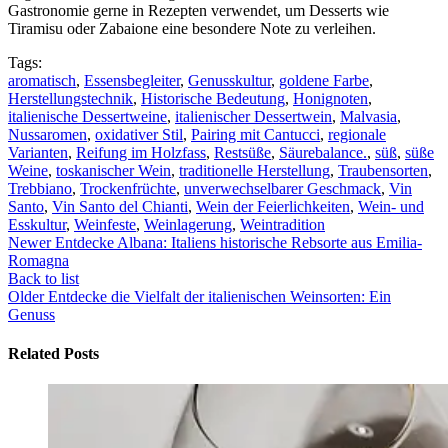
Gastronomie gerne in Rezepten verwendet, um Desserts wie
Tiramisu oder Zabaione eine besondere Note zu verleihen.
Tags:
aromatisch
,
Essensbegleiter
,
Genusskultur
,
goldene Farbe
,
Herstellungstechnik
,
Historische Bedeutung
,
Honignoten
,
italienische Dessertweine
,
italienischer Dessertwein
,
Malvasia
,
Nussaromen
,
oxidativer Stil
,
Pairing mit Cantucci
,
regionale
Varianten
,
Reifung im Holzfass
,
Restsüße
,
Säurebalance.
,
süß
,
süße
Weine
,
toskanischer Wein
,
traditionelle Herstellung
,
Traubensorten
,
Trebbiano
,
Trockenfrüchte
,
unverwechselbarer Geschmack
,
Vin
Santo
,
Vin Santo del Chianti
,
Wein der Feierlichkeiten
,
Wein- und
Esskultur
,
Weinfeste
,
Weinlagerung
,
Weintradition
Newer
Entdecke Albana: Italiens historische Rebsorte aus Emilia-
Romagna
Back to list
Older
Entdecke die Vielfalt der italienischen Weinsorten: Ein
Genuss
Related Posts