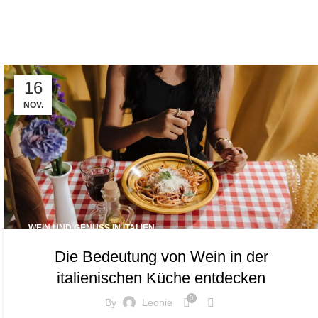
Tag Archi
16
NOV.
WEIN UND GENUSS IN ITALIEN
Die Bedeutung von Wein in der
italienischen Küche entdecken
0
By
Leonie