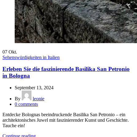
07
Okt.
Sehenswürdigkeiten in Italien
Erleben Sie die faszinierende Basilika San Petronio
in Bologna
September 13, 2024
By
leonie
0
comments
Entdecke Bolognas beeindruckende Basilika San Petronio – ein
architektonisches Juwel mit faszinierender Kunst und Geschichte.
Tauche ein!
Continue reading