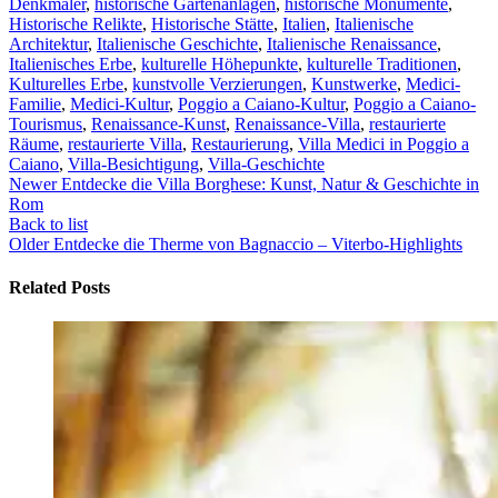
Denkmäler
,
historische Gartenanlagen
,
historische Monumente
,
Historische Relikte
,
Historische Stätte
,
Italien
,
Italienische
Architektur
,
Italienische Geschichte
,
Italienische Renaissance
,
Italienisches Erbe
,
kulturelle Höhepunkte
,
kulturelle Traditionen
,
Kulturelles Erbe
,
kunstvolle Verzierungen
,
Kunstwerke
,
Medici-
Familie
,
Medici-Kultur
,
Poggio a Caiano-Kultur
,
Poggio a Caiano-
Tourismus
,
Renaissance-Kunst
,
Renaissance-Villa
,
restaurierte
Räume
,
restaurierte Villa
,
Restaurierung
,
Villa Medici in Poggio a
Caiano
,
Villa-Besichtigung
,
Villa-Geschichte
Newer
Entdecke die Villa Borghese: Kunst, Natur & Geschichte in
Rom
Back to list
Older
Entdecke die Therme von Bagnaccio – Viterbo-Highlights
Related Posts