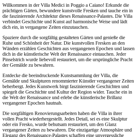
Willkommen in der Villa Medici in Poggio a Caiano! Erkunde die
prächtigen Gärten, bewundere kunstvolle Fresken und tauche ein in
die faszinierende Architektur dieses Renaissance-Palastes. Die Villa
verbindet Geschichte und Kunst auf harmonische Weise und lädt
dich ein, in vergangene Zeiten einzutauchen.
Spaziere durch die sorgfältig gestalteten Gärten und genieße die
Ruhe und Schönheit der Natur. Die kunstvollen Fresken an den
Wänden erzählen Geschichten aus vergangenen Epochen und lassen
dich in die künstlerische Welt der Renaissance eintauchen. Jeder
Pinselstrich wurde liebevoll restauriert, um die ursprüngliche Pracht
der Gemälde zu bewahren.
Entdecke die beeindruckende Kunstsammlung der Villa, die
Gemälde und Skulpturen renommierter Künstler vergangener Zeiten
beherbergt. Jedes Kunstwerk birgt faszinierende Geschichten und
spiegelt die Geschichte und Kultur der Region wider. Tauche ein in
die Welt der Renaissance und erlebe die künstlerische Brillanz
vergangener Epochen hautnah.
Die sorgfältigen Renovierungsarbeiten haben die Villa in ihrer
vollen Pracht wiederhergestellt. Jedes Detail, sei es eine Skulptur
oder ein Fresko, wurde behutsam restauriert, um den Glanz
vergangener Zeiten zu bewahren. Die einzigartige Atmosphäre und
Eleganz des Renaissance-Palastes schaffen eine unvergessliche