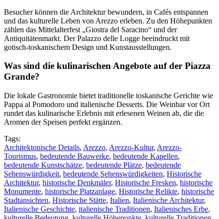
Besucher können die Architektur bewundern, in Cafés entspannen
und das kulturelle Leben von Arezzo erleben. Zu den Höhepunkten
zählen das Mittelalterfest „Giostra del Saracino“ und der
Antiquitätenmarkt. Der Palazzo delle Logge beeindruckt mit
gotisch-toskanischem Design und Kunstausstellungen.
Was sind die kulinarischen Angebote auf der Piazza
Grande?
Die lokale Gastronomie bietet traditionelle toskanische Gerichte wie
Pappa al Pomodoro und italienische Desserts. Die Weinbar vor Ort
rundet das kulinarische Erlebnis mit erlesenen Weinen ab, die die
Aromen der Speisen perfekt ergänzen.
Tags:
Architektonische Details
,
Arezzo
,
Arezzo-Kultur
,
Arezzo-
Tourismus
,
bedeutende Bauwerke
,
bedeutende Kapellen
,
bedeutende Kunstschätze
,
bedeutende Plätze
,
bedeutende
Sehenswürdigkeit
,
bedeutende Sehenswürdigkeiten
,
Historische
Architektur
,
historische Denkmäler
,
Historische Fresken
,
historische
Monumente
,
historische Platzanlage
,
Historische Relikte
,
historische
Stadtansichten
,
Historische Stätte
,
Italien
,
Italienische Architektur
,
Italienische Geschichte
,
italienische Traditionen
,
Italienisches Erbe
,
kulturelle Bedeutung
,
kulturelle Höhepunkte
,
kulturelle Traditionen
,