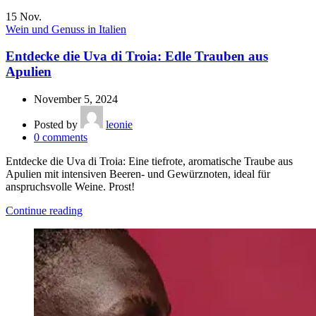
15
Nov.
Wein und Genuss in Italien
Entdecke die Uva di Troia: Edle Trauben aus
Apulien
November 5, 2024
Posted by
leonie
0
comments
Entdecke die Uva di Troia: Eine tiefrote, aromatische Traube aus
Apulien mit intensiven Beeren- und Gewürznoten, ideal für
anspruchsvolle Weine. Prost!
Continue reading