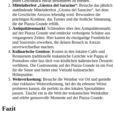
jeden Geschmack etwas Besonderes zu erleben.
Mittelalterfest „Giostra del Saracino“
: Besuche das jährlich
stattfindende Mittelalterfest „Giostra del Saracino“, bei dem
die Geschichte Arezzos lebendig wird. Bewundere die
prächtigen Kostüme, das Turnier und die festliche Stimmung,
die die Piazza Grande erfüllt.
Antiquitätenmarkt
: Schlendere über den Antiquitätenmarkt
auf der Piazza Grande und entdecke verborgene Schätze aus
vergangenen Zeiten. Hier kannst du einzigartige Fundstücke
und Souvenirs erwerben, die deinen Besuch in Arezzo
unverwechselbar machen.
Kulinarische Genüsse
: Kosten in den lokalen Cafés und
Restaurants traditionelle toskanische Gerichte wie Pappa al
Pomodoro oder lass dich von köstlichen italienischen Desserts
verführen. Die Gastronomie auf der Piazza Grande ist ein Fest
für die Sinne und bietet eine Vielzahl kulinarischer
Höhepunkte.
Weinverkostung
: Besuche die Weinbar vor Ort und genieße
eine exklusive Weinverkostung, bei der du erlesene Weine
probieren kannst, die perfekt zu den lokalen Spezialitäten
passen. Tauche ein in die Welt der toskanischen Weinkultur
und erlebe genussvolle Momente auf der Piazza Grande.
Fazit