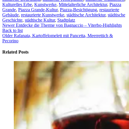
Kulturelles Erbe
,
Kunstwerke
,
Mittelalterliche Architektur
,
Piazza
Grande
,
Piazza Grande-Kultur
,
Piazza-Besichtigung
,
restaurierte
Gebäude
,
restaurierte Kunstwerke
,
städtische Architektur
,
städtische
Geschichte
,
städtische Kultur
,
Stadtplatz
Newer
Entdecke die Therme von Bagnaccio – Viterbo-Highlights
Back to list
Older
Rafanata, Kartoffelomelett mit Pancetta, Meerrettich &
Pecorino
Related Posts