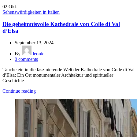
02
Okt.
Sehenswürdigkeiten in Italien
Die geheimnisvolle Kathedrale von Colle di Val
d’Elsa
September 13, 2024
By
leonie
0
comments
Tauche ein in die faszinierende Welt der Kathedrale von Colle di Val
d’Elsa: Ein Ort monumentaler Architektur und spiritueller
Geschichte.
Continue reading