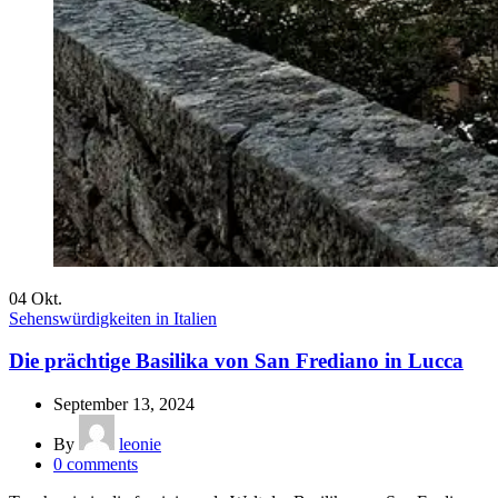
04
Okt.
Sehenswürdigkeiten in Italien
Die prächtige Basilika von San Frediano in Lucca
September 13, 2024
By
leonie
0
comments