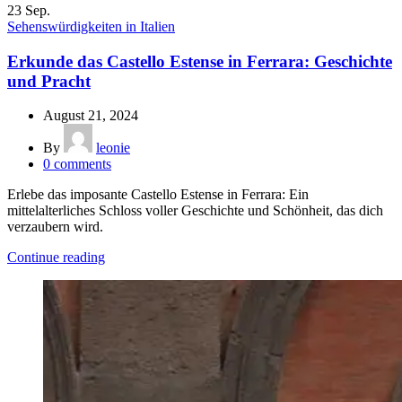
23
Sep.
Sehenswürdigkeiten in Italien
Erkunde das Castello Estense in Ferrara: Geschichte
und Pracht
August 21, 2024
By
leonie
0
comments
Erlebe das imposante Castello Estense in Ferrara: Ein
mittelalterliches Schloss voller Geschichte und Schönheit, das dich
verzaubern wird.
Continue reading